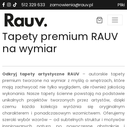
512 329 633
zamowienia@rauv.pl
Pliki
Tapety premium RAUV
na wymiar
Odkryj tapety artystyczne RAUV
– autorskie tapety
premium tworzone na wymiar z myślą o wnętrzach, które
mają zachwycać nie tylko wyglądem, ale również jakością
wykonania. Nasze tapety ścienne powstają na podstawie
unikalnych projektów tworzonych przez artystów, dzięki
czemu każda kolekcja wyróżnia się oryginalnym
charakterem i ponadczasowym wzornictwem. Oferujemy
szeroki wybór wzorów – od subtelnych struktur i motywów
inspirowanych naturą, po nowoczesne abstrakcje i