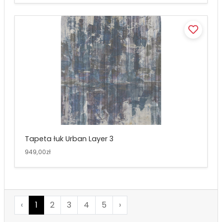
Tapeta łuk Urban Layer 3
949,00zł
‹
1
2
3
4
5
›