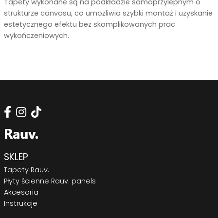
Tapety wykonane są na podkładzie samoprzylepnym o
strukturze canvasu, co umożliwia szybki montaż i uzyskanie
estetycznego efektu bez skomplikowanych prac
wykończeniowych.
SKLEP
Tapety Rauv.
Płyty ścienne Rauv. panels
Akcesoria
Instrukcje