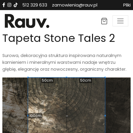
512 329 633
zamowienia@rauv.pl
Pliki
×
Tapeta Stone Tales 2
Surowa, dekoracyjna struktura inspirowana naturalnym
kamieniem i mineralnymi warstwami nadaje wnętrzu
głębię, elegancję oraz nowoczesny, organiczny charakter.
50cm
50cm
100cm