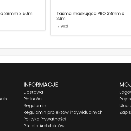
ca 38mm x 50m
Taśma maskująca PRO 38mm x
33m
17,99zł
INFORMACJE
MOJ
Dostawa
Logo
nels
Płatności
Rejes
Regulamin
Ulubi
Regulamin projektów indywidualnych
Zapis
Polityka Prywatności
Pliki dla Architektów