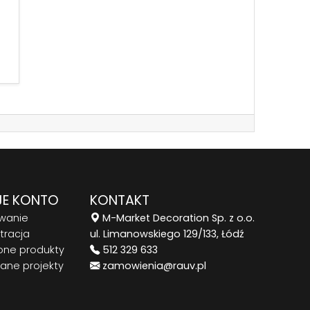
E KONTO
KONTAKT
wanie
M-Market Decoration Sp. z o.o.
tracja
ul. Limanowskiego 129/133, Łódź
one produkty
512 329 633
ane projekty
zamowienia@rauv.pl