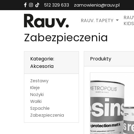
512 329 633
zamowienia@rauv.pl
RAU
RAUV. TAPETY
KIDS
Zabezpieczenia
Kategorie:
Produkty
Akcesoria
Zestawy
Kleje
Nożyki
Wałki
Szpachle
Zabezpieczenia