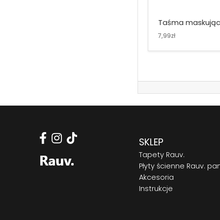
Taśma maskują
7,99zł
SKLEP
Tapety Rauv.
Płyty ścienne Rauv. pa
Akcesoria
Instrukcje