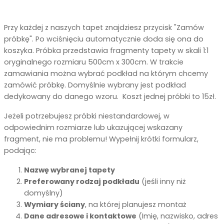
Przy każdej z naszych tapet znajdziesz przycisk "Zamów
próbkę". Po wciśnięciu automatycznie doda się ona do
koszyka. Próbka przedstawia fragmenty tapety w skali 1:1
oryginalnego rozmiaru 500cm x 300cm. W trakcie
zamawiania można wybrać podkład na którym chcemy
zamówić próbkę. Domyślnie wybrany jest podkład
dedykowany do danego wzoru. Koszt jednej próbki to 15zł.
Jeżeli potrzebujesz próbki niestandardowej, w
odpowiednim rozmiarze lub ukazującej wskazany
fragment, nie ma problemu! Wypełnij krótki formularz,
podając:
Nazwę wybranej tapety
Preferowany rodzaj podkładu
(jeśli inny niż
domyślny)
Wymiary ściany
, na której planujesz montaż
Dane adresowe i kontaktowe
(Imię, nazwisko, adres