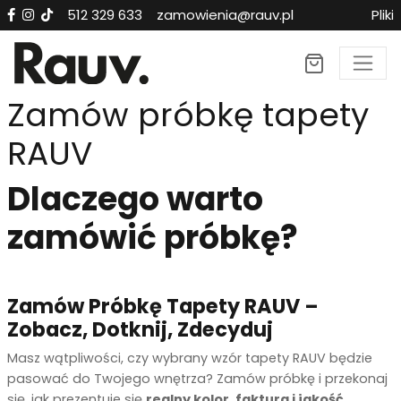
512 329 633
zamowienia@rauv.pl
Pliki
Zamów próbkę tapety
RAUV
Dlaczego warto
zamówić próbkę?
Zamów Próbkę Tapety RAUV –
Zobacz, Dotknij, Zdecyduj
Masz wątpliwości, czy wybrany wzór tapety RAUV będzie
pasować do Twojego wnętrza? Zamów próbkę i przekonaj
się, jak prezentuje się
realny kolor, faktura i jakość