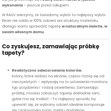
wykonania
– jeszcze przed zakupem.
W RAUV wierzymy, że świadomy wybór to najlepszy wybór.
Ekran nie odda w 100% odcieni ani struktury materiału,
dlatego warto sprawdzić tapetę
w naturalnym świetle, w
swoim własnym domu
.
Co zyskujesz, zamawiając próbkę
tapety?
Realistyczne odwzorowanie kolorów.
Kolory, które widzisz na ekranie, często różnią się od
rzeczywistych – wpływają na to ustawienia monitora,
typ urządzenia i rodzaj oświetlenia. Zamawiając
próbkę, możesz zobaczyć tapetę dokładnie tam,
gdzie ma się znaleźć –To najlepszy sposób, by
upewnić się, że wybrany odcień idealnie komponuje
się z kolorystyką ścian, mebli i dodatków.