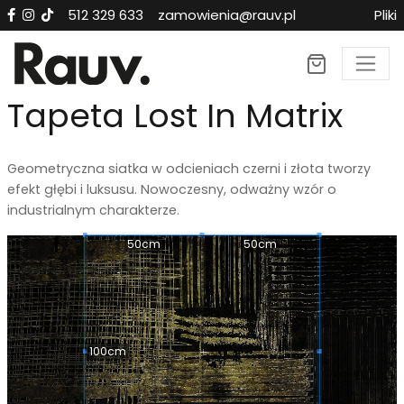
512 329 633
zamowienia@rauv.pl
Pliki
×
Tapeta Lost In Matrix
Geometryczna siatka w odcieniach czerni i złota tworzy
efekt głębi i luksusu. Nowoczesny, odważny wzór o
industrialnym charakterze.
50cm
50cm
100cm