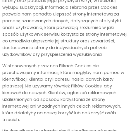
strony oraz podczas jego przyszłych wizyt, w realizacji
wykupu subskrypcji, Informacja zebrana przez Cookies
pozwala nam ponadto ulepszać́ stronę̨ internetową za
pomocą̨ szacowanych danych, dotyczących statystyk i
analiz użytkowania, które pozwalają zrozumieć w jaki
sposób użytkownik serwisu korzysta ze strony internetowej,
co umożliwia ulepszanie jej struktury oraz zawartości,
dostosowania strony do indywidualnych potrzeb
użytkowników czy przyśpieszenia wyszukiwania.
W stosowanych przez nas Plikach Cookies nie
przechowujemy informacji, które mogłyby nam pomóc w
identyfikacji Klienta, czyli adresu, hasła, danych karty
płatniczej. Nie używamy również Plików Cookies, aby
kierować́ do naszych Klientów, ogłoszeń reklamowych
uzależnionych od sposobu korzystania ze strony
internetowej ani w żadnych innych celach reklamowych,
które działałyby na naszą korzyść́ lub na korzyść́ osób
trzecich.
Użytkownik może w każdej chwili skonfigurować swoją