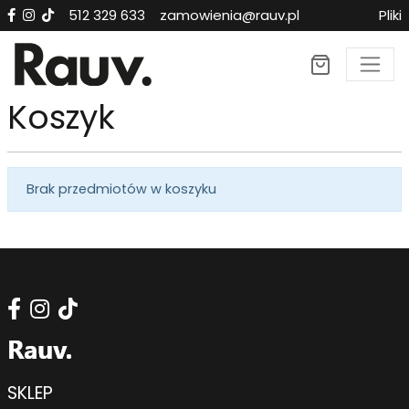
512 329 633
zamowienia@rauv.pl
Pliki
Koszyk
Brak przedmiotów w koszyku
SKLEP