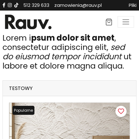
512 329 633
zamowienia@rauv.pl
Pliki
Lorem i
psum dolor sit amet
,
consectetur adipiscing elit,
sed
do eiusmod tempor incididunt
ut
labore et dolore magna aliqua.
TESTOWY
Popularne