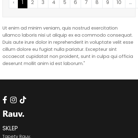
‹
1
2
3
4
5
6
7
8
9
10
...
Ut enim ad minim veniam, quis nostrud exercitation
ullamco laboris nisi ut aliquip ex ea commodo consequat.
Duis aute irure dolor in reprehenderit in voluptate velit esse
cillum dolore eu fugiat nulla pariatur. Excepteur sint
occaecat cupidatat non proident, sunt in culpa qui officia
deserunt mollit anim id est laborum."
SKLEP
Tapety Rauv.