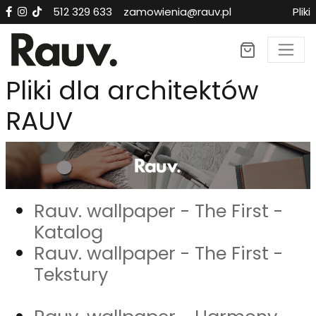
512 329 633
zamowienia@rauv.pl
Pliki
Pliki dla architektów
RAUV
Rauv. wallpaper - The First -
Katalog
Rauv. wallpaper - The First -
Tekstury