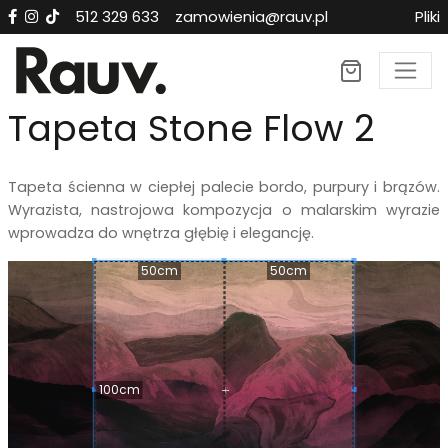
512 329 633
zamowienia@rauv.pl
Pliki
×
Tapeta Stone Flow 2
Tapeta ścienna w ciepłej palecie bordo, purpury i brązów.
Wyrazista, nastrojowa kompozycja o malarskim wyrazie
wprowadza do wnętrza głębię i elegancję.
50cm
50cm
100cm