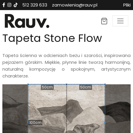
512 329 633
zamowienia@rauv.pl
Pliki
×
Tapeta Stone Flow
Tapeta ścienna w odcieniach beżu i szarości, inspirowana
pejzażem górskim. Miękkie, płynne linie tworzą harmonijną,
naturalną kompozycję o spokojnym, artystycznym
charakterze.
50cm
50cm
100cm