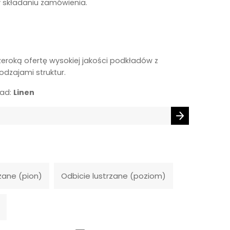
y składaniu zamówienia.
zeroką ofertę wysokiej jakości podkładów z
odzajami struktur.
ład:
Linen
zane (pion)
Odbicie lustrzane (poziom)