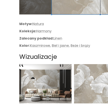
Motyw:
Natura
Kolekcja:
Harmony
Zalecany podkład:
Linen
Kolor:
Kaszmirowe
,
Biel i jasne
,
Beże i brązy
Wizualizacje