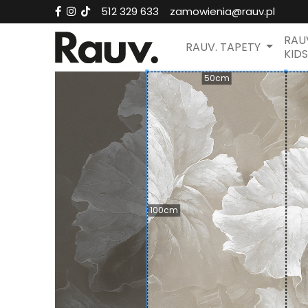
512 329 633
zamowienia@rauv.pl
RAU
RAUV. TAPETY
KIDS
50cm
100cm