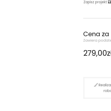
Zapisz projekt
Cena za
Zawiera podat
279,00z
Realiza
rob