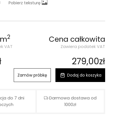
Pobierz teksturę
2
 m
Cena całkowita
ek VAT
Zawiera podatek VAT
ł
279,00zł
Zamów próbkę
Dodaj do koszyka
cja do 7 dni
Darmowa dostawa od
oczych
1000zł