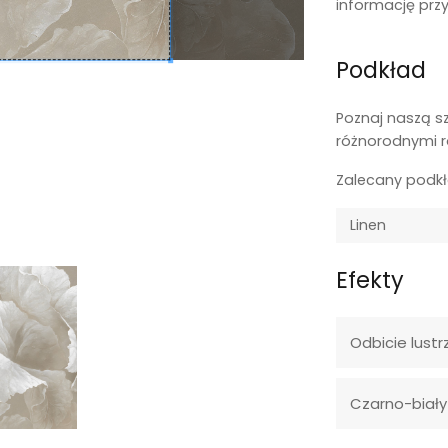
informację prz
Podkład
Poznaj naszą s
różnorodnymi r
Zalecany podk
Efekty
Odbicie lustr
Czarno-biały