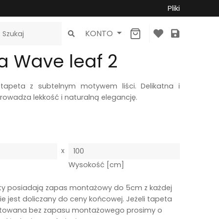
Pliki
×
KONTO
a Wave leaf 2
apeta z subtelnym motywem liści. Delikatna i
rowadza lekkość i naturalną elegancję.
x
]
Wysokość [cm]
ty posiadają zapas montażowy do 5cm z każdej
ie jest doliczany do ceny końcowej. Jeżeli tapeta
towana bez zapasu montażowego prosimy o