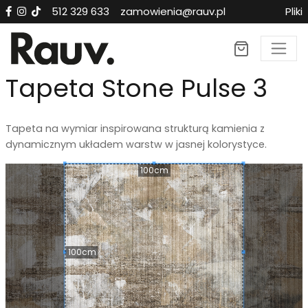
512 329 633
zamowienia@rauv.pl
Pliki
×
Tapeta Stone Pulse 3
Tapeta na wymiar inspirowana strukturą kamienia z
dynamicznym układem warstw w jasnej kolorystyce.
100cm
100cm