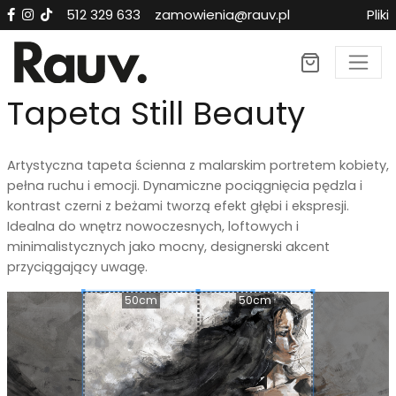
512 329 633
zamowienia@rauv.pl
Pliki
×
Tapeta Still Beauty
Artystyczna tapeta ścienna z malarskim portretem kobiety,
pełna ruchu i emocji. Dynamiczne pociągnięcia pędzla i
kontrast czerni z beżami tworzą efekt głębi i ekspresji.
Idealna do wnętrz nowoczesnych, loftowych i
minimalistycznych jako mocny, designerski akcent
przyciągający uwagę.
50cm
50cm