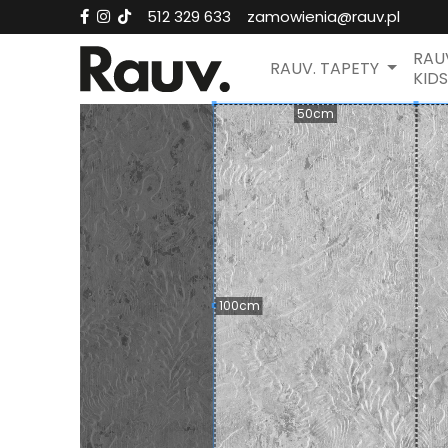
512 329 633
zamowienia@rauv.pl
RAU
RAUV. TAPETY
KIDS
50cm
100cm