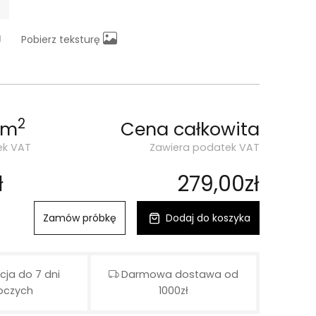
Pobierz teksturę
2
 m
Cena całkowita
ek VAT
Zawiera podatek VAT
ł
279,00zł
Zamów próbkę
Dodaj do koszyka
cja do 7 dni
Darmowa dostawa od
oczych
1000zł