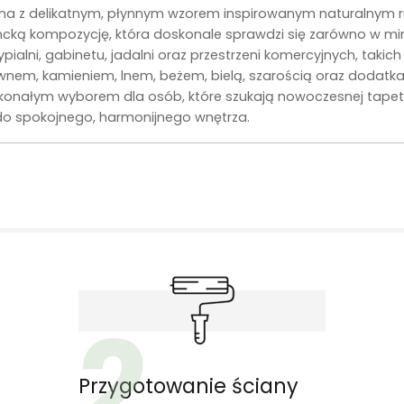
 z delikatnym, płynnym wzorem inspirowanym naturalnym ruch
ncką kompozycję, która doskonale sprawdzi się zarówno w mini
pialni, gabinetu, jadalni oraz przestrzeni komercyjnych, takic
wnem, kamieniem, lnem, beżem, bielą, szarością oraz dodatkam
skonałym wyborem dla osób, które szukają nowoczesnej tapety 
j do spokojnego, harmonijnego wnętrza.
2
Przygotowanie ściany