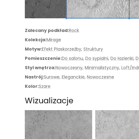
Zalecany podkład:
Rock
Kolekcja:
Mirage
Motyw:
Efekt Płaskorzeźby
,
Struktury
Pomieszczenie:
Do salonu
,
Do sypialni
,
Do łazienki
,
D
Styl wnętrza:
Nowoczesny
,
Minimalistyczny
,
Loft/Ind
Nastrój:
Surowe
,
Eleganckie
,
Nowoczesne
Kolor:
Szare
Wizualizacje