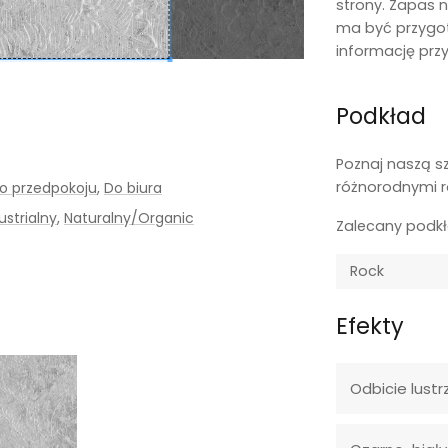
strony. Zapas n
ma być przygo
informację prz
Podkład
Poznaj naszą s
różnorodnymi r
o przedpokoju
,
Do biura
ustrialny
,
Naturalny/Organic
Zalecany podk
Efekty
Odbicie lustr