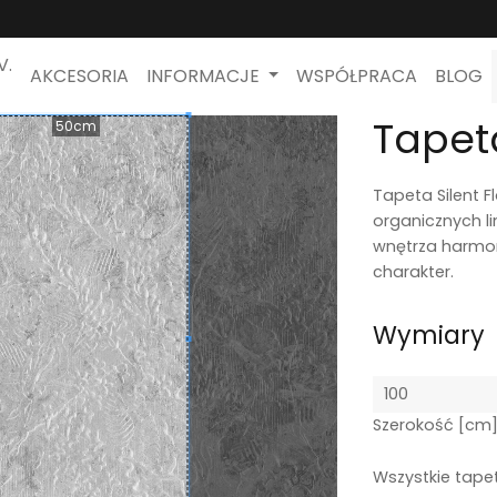
V.
AKCESORIA
INFORMACJE
WSPÓŁPRACA
BLOG
Tapeta
50cm
Tapeta Silent F
organicznych li
wnętrza harmoni
charakter.
Wymiary
Szerokość [cm
Wszystkie tape