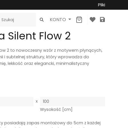
Pliki
×
KONTO
 Silent Flow 2
low 2
to nowoczesny wzór z motywem płynących,
nii i subtelnej struktury, który wprowadza do
ę, lekkość oraz elegancki, minimalistyczny
x
]
Wysokość [cm]
ty posiadają zapas montażowy do 5cm z każdej