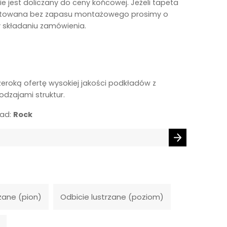
ie jest doliczany do ceny końcowej. Jeżeli tapeta
towana bez zapasu montażowego prosimy o
y składaniu zamówienia.
zeroką ofertę wysokiej jakości podkładów z
odzajami struktur.
ład:
Rock
zane (pion)
Odbicie lustrzane (poziom)