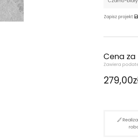
Czarno-biały
Zapisz projekt
Cena za
Zawiera podat
279,00z
Realiza
rob