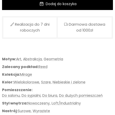
Dodaj do koszyka
Realizacja do 7 dni
Darmowa dostawa
roboczych
od 1000zł
Motyw:
Art
,
Abstrakcja
,
Geometria
Zalecany podkład:
Reed
Kolekcja:
Mirage
Kolor:
Wielokolorowe
,
Szare
,
Niebieskie i zielone
Pomieszczenie:
Do salonu
,
Do sypialni
,
Do biura
,
Do dużych pomieszczeń
Styl wnętrza:
Nowoczesny
,
Loft/Industrialny
Nastrój:
Surowe
,
Wyraziste