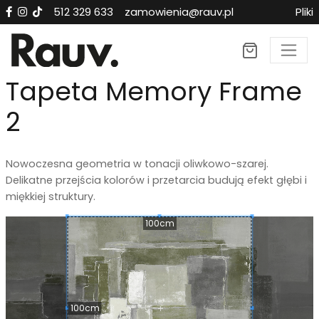
512 329 633
zamowienia@rauv.pl
Pliki
×
Tapeta Memory Frame
2
Nowoczesna geometria w tonacji oliwkowo-szarej.
Delikatne przejścia kolorów i przetarcia budują efekt głębi i
miękkiej struktury.
100cm
100cm