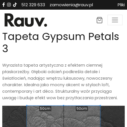
512 329 633
zamowienia@rauv.pl
Pliki
×
Tapeta Gypsum Petals
3
Wyrazista tapeta artystyczna z efektem ciemnej
płaskorzeźby. Głęboki odcień podkreśla detale i
światłocień, nadając wnętrzu luksusowy, nowoczesny
charakter. Idealna jako mocny akcent w stylach loft,
contemporary i art déco. Strukturalny wzór przyciąga
uwagę i buduje efekt wow bez przytłaczania przestrzeni.
50cm
50cm