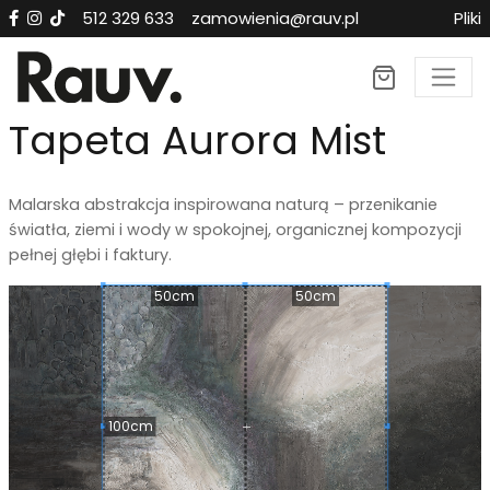
512 329 633
zamowienia@rauv.pl
Pliki
×
Tapeta Aurora Mist
Malarska abstrakcja inspirowana naturą – przenikanie
światła, ziemi i wody w spokojnej, organicznej kompozycji
pełnej głębi i faktury.
50cm
50cm
100cm