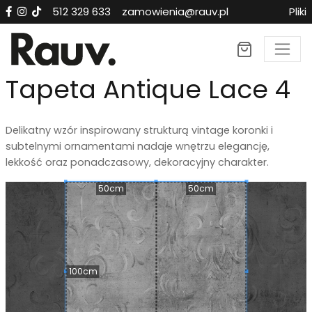
512 329 633
zamowienia@rauv.pl
Pliki
×
Tapeta Antique Lace 4
Delikatny wzór inspirowany strukturą vintage koronki i
subtelnymi ornamentami nadaje wnętrzu elegancję,
lekkość oraz ponadczasowy, dekoracyjny charakter.
50cm
50cm
100cm