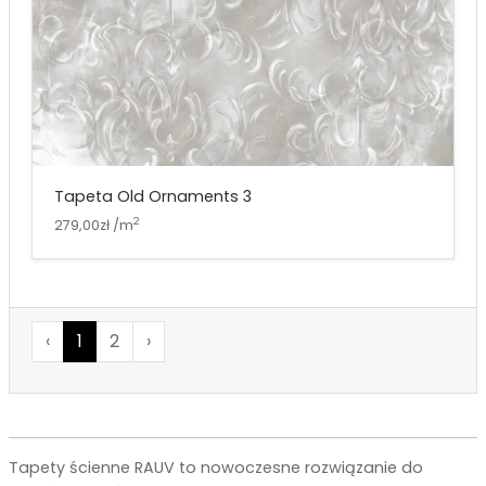
Tapeta Old Ornaments 3
2
279,00zł /m
‹
1
2
›
Tapety ścienne RAUV to nowoczesne rozwiązanie do