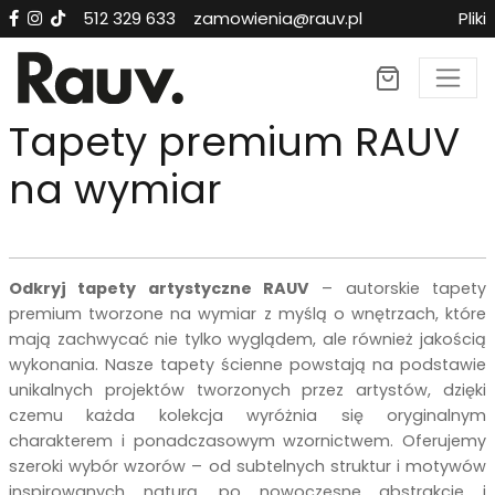
512 329 633
zamowienia@rauv.pl
Pliki
Tapety premium RAUV
na wymiar
Odkryj tapety artystyczne RAUV
– autorskie tapety
premium tworzone na wymiar z myślą o wnętrzach, które
mają zachwycać nie tylko wyglądem, ale również jakością
wykonania. Nasze tapety ścienne powstają na podstawie
unikalnych projektów tworzonych przez artystów, dzięki
czemu każda kolekcja wyróżnia się oryginalnym
charakterem i ponadczasowym wzornictwem. Oferujemy
szeroki wybór wzorów – od subtelnych struktur i motywów
inspirowanych naturą, po nowoczesne abstrakcje i