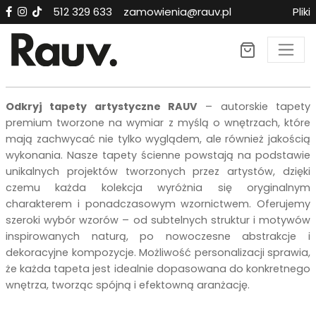
512 329 633
zamowienia@rauv.pl
Pliki
Tapety premium RAUV n
Odkryj tapety artystyczne RAUV
– autorskie tapety
premium tworzone na wymiar z myślą o wnętrzach, które
mają zachwycać nie tylko wyglądem, ale również jakością
wykonania. Nasze tapety ścienne powstają na podstawie
unikalnych projektów tworzonych przez artystów, dzięki
czemu każda kolekcja wyróżnia się oryginalnym
charakterem i ponadczasowym wzornictwem. Oferujemy
szeroki wybór wzorów – od subtelnych struktur i motywów
inspirowanych naturą, po nowoczesne abstrakcje i
dekoracyjne kompozycje. Możliwość personalizacji sprawia,
że każda tapeta jest idealnie dopasowana do konkretnego
wnętrza, tworząc spójną i efektowną aranżację.