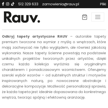
512 329 633
zamowienia@rauv.pl
Pliki
Tapety premium RAUV n
Odkryj tapety artystyczne RAUV
– autorskie tapety
premium tworzone na wymiar z myślą o wnętrzach, które
mają zachwycać nie tylko wyglądem, ale również jakością
wykonania. Nasze tapety ścienne powstają na podstawie
unikalnych projektów tworzonych przez artystów, dzięki
czemu każda kolekcja wyróżnia się oryginalnym
charakterem i ponadczasowym wzornictwem. Oferujemy
szeroki wybór wzorów – od subtelnych struktur i motywów
inspirowanych naturą, po nowoczesne abstrakcje i
dekoracyjne kompozycje. Możliwość personalizacji sprawia,
że każda tapeta jest idealnie dopasowana do konkretnego
wnętrza, tworząc spójną i efektowną aranżację.