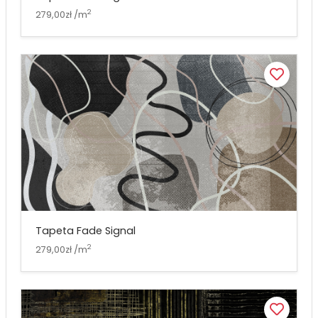
2
279,00zł /m
Tapeta Fade Signal
2
279,00zł /m