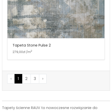
Tapeta Stone Pulse 2
2
279,00zł /m
‹
1
2
3
›
Tapety ścienne RAUV to nowoczesne rozwiązanie do