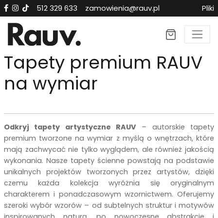
512 329 633
zamowienia@rauv.pl
Pliki
Tapety premium RAUV
na wymiar
Odkryj tapety artystyczne RAUV
– autorskie tapety
premium tworzone na wymiar z myślą o wnętrzach, które
mają zachwycać nie tylko wyglądem, ale również jakością
wykonania. Nasze tapety ścienne powstają na podstawie
unikalnych projektów tworzonych przez artystów, dzięki
czemu każda kolekcja wyróżnia się oryginalnym
charakterem i ponadczasowym wzornictwem. Oferujemy
szeroki wybór wzorów – od subtelnych struktur i motywów
inspirowanych naturą, po nowoczesne abstrakcje i