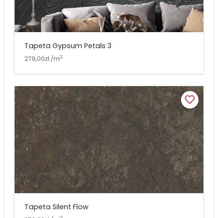
Tapeta Gypsum Petals 3
2
279,00zł /m
Tapeta Silent Flow
2