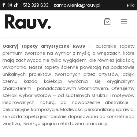
512 329 633
zamowienia@rauv.pl
Pliki
Tapety premium RAUV n
Odkryj tapety artystyczne RAUV
– autorskie tapety
premium tworzone na wymiar z myślą o wnętrzach, które
mają zachwycać nie tylko wyglądem, ale również jakością
wykonania. Nasze tapety ścienne powstają na podstawie
unikalnych projektów tworzonych przez artystów, dzięki
czemu każda kolekcja wyróżnia się oryginalnym
charakterem i ponadczasowym wzornictwem. Oferujemy
szeroki wybór wzorów – od subtelnych struktur i motywów
inspirowanych naturą, po nowoczesne abstrakcje i
dekoracyjne kompozycje. Możliwość personalizacji sprawia,
że każda tapeta jest idealnie dopasowana do konkretnego
wnętrza, tworząc spójną i efektowną aranżację.